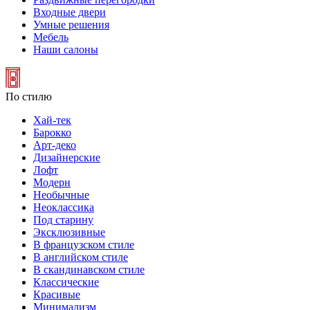
Входные двери
Умные решения
Мебель
Наши салоны
По стилю
Хай-тек
Барокко
Арт-деко
Дизайнерские
Лофт
Модерн
Необычные
Неоклассика
Под старину
Эксклюзивные
В французском стиле
В английском стиле
В скандинавском стиле
Классические
Красивые
Минимализм