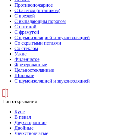
Противопожарное
С багетом (штапиком)
С врезкой
С выпадающим порогом
С патиной
С фрамугой
С шумоизоляцией и звукоизоляцией
Со скрытыми петлями
Со стеклом
Узкие
Филенчатое
Фрезерованные
Цельностеклянные
Широкие
С шумоизоляцией и звукоизоляцией
Тип открывания
Купе
В пенал
Двухсторонние
Двойные
Двухстворчатые