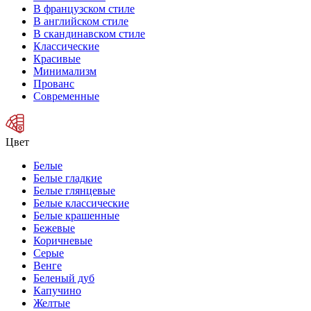
В французском стиле
В английском стиле
В скандинавском стиле
Классические
Красивые
Минимализм
Прованс
Современные
Цвет
Белые
Белые гладкие
Белые глянцевые
Белые классические
Белые крашенные
Бежевые
Коричневые
Серые
Венге
Беленый дуб
Капучино
Желтые