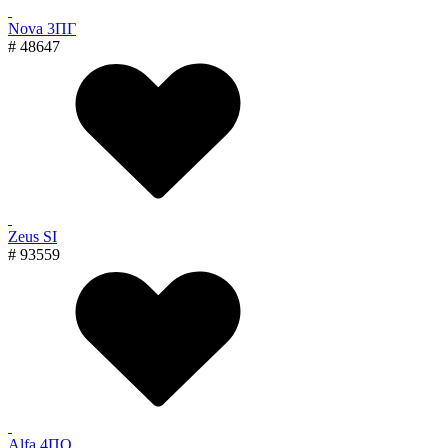
Nova 3ПГ
# 48647
Zeus SI
# 93559
Alfa 4ПО