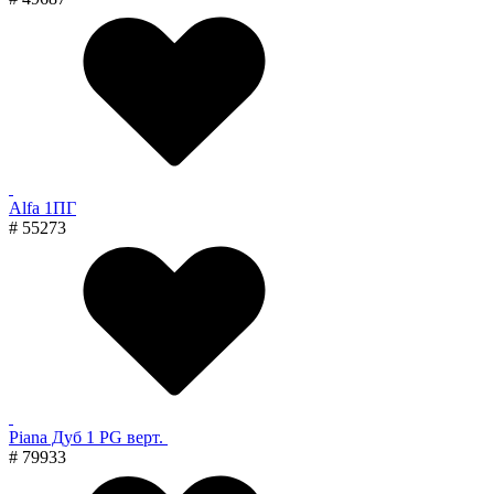
Alfa 1ПГ
# 55273
Piana Дуб 1 PG верт.
# 79933