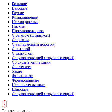
Большие
Высокие
Глухие
Компланарные
Нестандартные
Низкие
Противопожарное
С багетом (штапиком)
С врезкой
С выпадающим порогом
С патиной
С фрамугой
С шумоизоляцией и звукоизоляцией
Со скрытыми петлями
Со стеклом
Узкие
Филенчатое
Фрезерованные
Цельностеклянные
Широкие
С шумоизоляцией и звукоизоляцией
Тип открывания