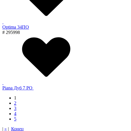
Optima 34ПО
# 295998
Piana Дуб 7 PO
1
2
3
4
5
|
»
|
Конец