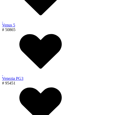
Venus 5
# 50865
Venezia PG3
# 95451