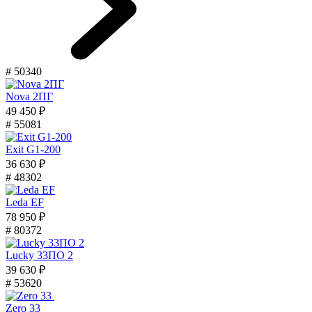
# 50340
Nova 2ПГ
49 450 ₽
# 55081
Exit G1-200
36 630 ₽
# 48302
Leda EF
78 950 ₽
# 80372
Lucky 33ПО 2
39 630 ₽
# 53620
Zero 33