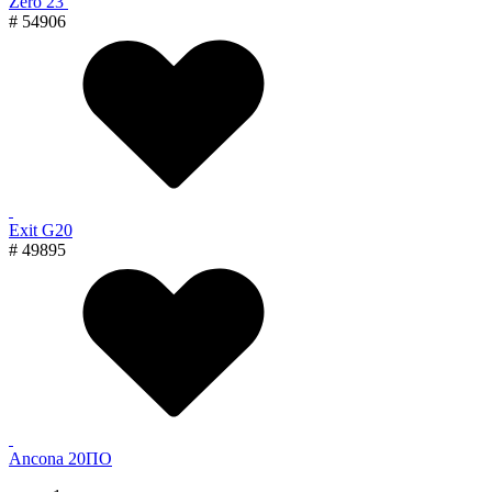
Zero 23
# 54906
Exit G20
# 49895
Ancona 20ПО