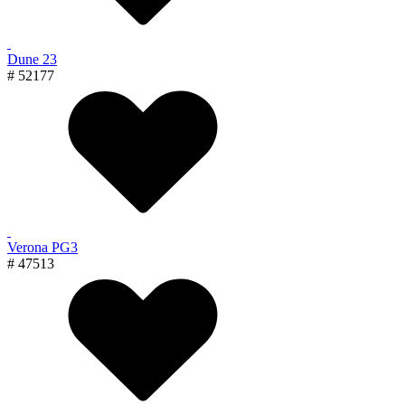
Dune 23
# 52177
Verona PG3
# 47513