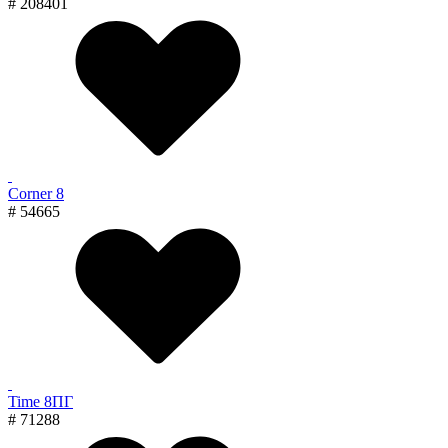
# 208401
Corner 8
# 54665
Time 8ПГ
# 71288