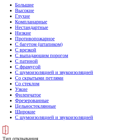
Большие
Высокие
Глухие
Компланарные
Нестандартные
Низкие
Противопожарное
С багетом (штапиком)
С врезкой
С выпадающим порогом
С патиной
С фрамугой
С шумоизоляцией и звукоизоляцией
Со скрытыми петлями
Со стеклом
Узкие
Филенчатое
Фрезерованные
Цельностеклянные
Широкие
С шумоизоляцией и звукоизоляцией
Тип открывания