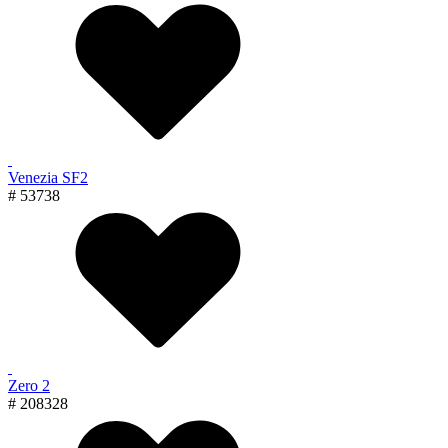
Venezia SF2
# 53738
Zero 2
# 208328