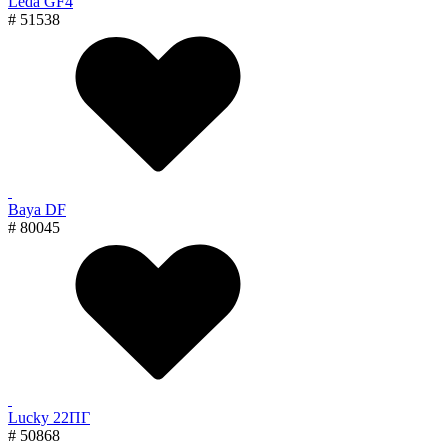
Leda GF4
# 51538
Baya DF
# 80045
Lucky 22ПГ
# 50868