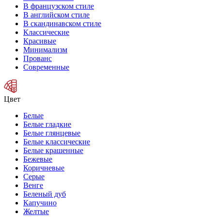
В французском стиле
В английском стиле
В скандинавском стиле
Классические
Красивые
Минимализм
Прованс
Современные
Цвет
Белые
Белые гладкие
Белые глянцевые
Белые классические
Белые крашенные
Бежевые
Коричневые
Серые
Венге
Беленый дуб
Капучино
Желтые