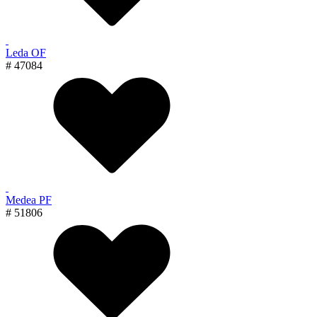
Leda OF
# 47084
Medea PF
# 51806