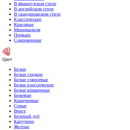
В французском стиле
В английском стиле
В скандинавском стиле
Классические
Красивые
Минимализм
Прованс
Современные
Цвет
Белые
Белые гладкие
Белые глянцевые
Белые классические
Белые крашенные
Бежевые
Коричневые
Серые
Венге
Беленый дуб
Капучино
Желтые