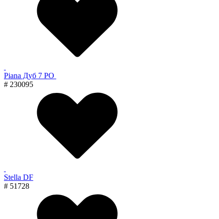
Piana Дуб 7 PO
# 230095
Stella DF
# 51728