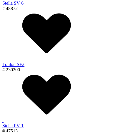
Stella SV 6
# 48872
Toulon SF2
# 230200
Stella PV 1
# 47513