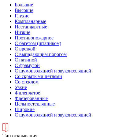
Большие
Высокие
Глухие
Компланарные
Нестандартные
Низкие
Противопожарное
С багетом (штапиком)
С врезкой
С выпадающим порогом
С патиной
С фрамугой
С шумоизоляцией и звукоизоляцией
Со скрытыми петлями
Со стеклом
Узкие
Филенчатое
Фрезерованные
Цельностеклянные
Широкие
С шумоизоляцией и звукоизоляцией
Тип открывания