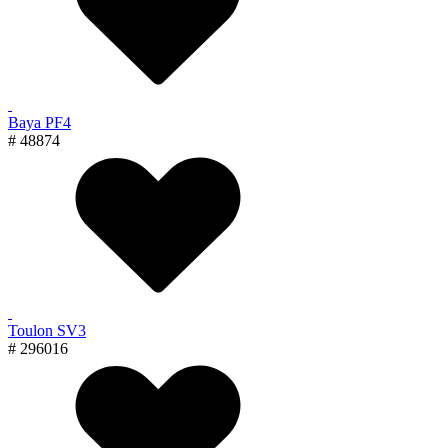
Baya PF4
# 48874
Toulon SV3
# 296016