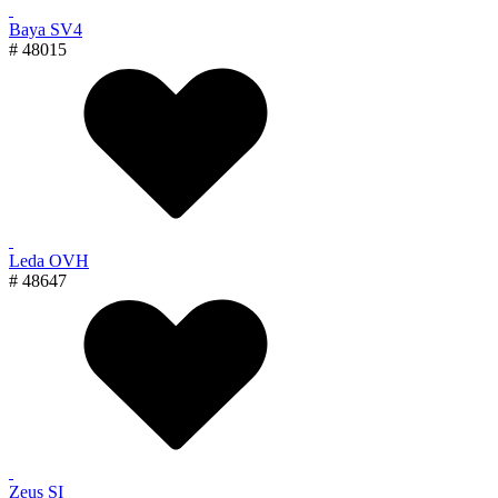
Baya SV4
# 48015
Leda OVH
# 48647
Zeus SI