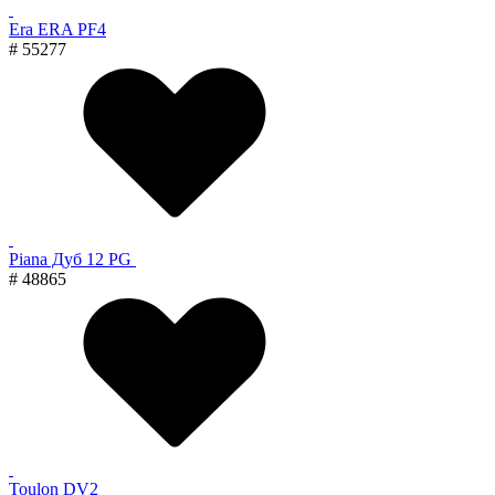
Era ERA PF4
# 55277
Piana Дуб 12 PG
# 48865
Toulon DV2