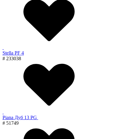
Stella PF 4
# 233038
Piana Дуб 13 PG
# 51749