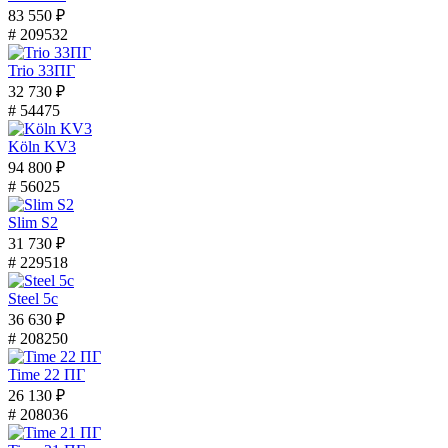
83 550 ₽
# 209532
Trio 33ПГ
32 730 ₽
# 54475
Köln KV3
94 800 ₽
# 56025
Slim S2
31 730 ₽
# 229518
Steel 5с
36 630 ₽
# 208250
Time 22 ПГ
26 130 ₽
# 208036