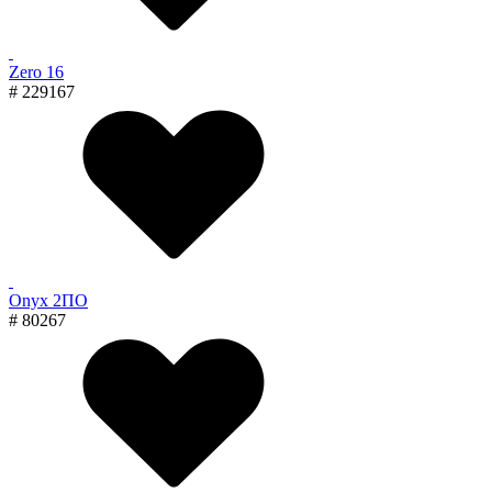
Zero 16
# 229167
Onyx 2ПО
# 80267