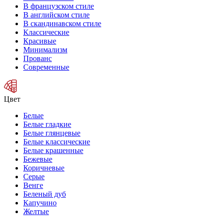
В французском стиле
В английском стиле
В скандинавском стиле
Классические
Красивые
Минимализм
Прованс
Современные
Цвет
Белые
Белые гладкие
Белые глянцевые
Белые классические
Белые крашенные
Бежевые
Коричневые
Серые
Венге
Беленый дуб
Капучино
Желтые