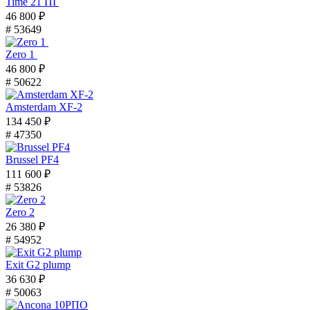
Time 21 ПГ
46 800 ₽
# 53649
Zero 1
46 800 ₽
# 50622
Amsterdam XF-2
134 450 ₽
# 47350
Brussel PF4
111 600 ₽
# 53826
Zero 2
26 380 ₽
# 54952
Exit G2 plump
36 630 ₽
# 50063