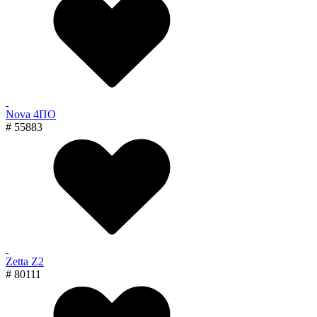
Nova 4ПО
# 55883
Zetta Z2
# 80111