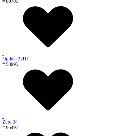
# 80705
Optima 22ПГ
# 53995
Zero 34
# 95497