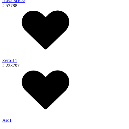
Nova 8ПО2
# 53788
Zero 14
# 228797
Arc1