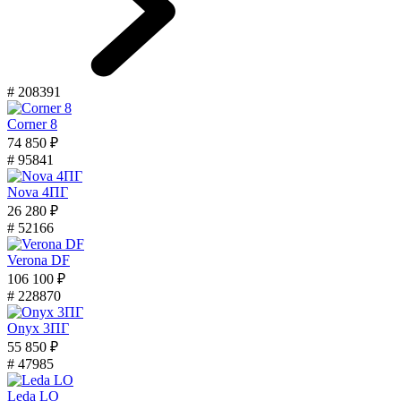
# 208391
Corner 8
74 850 ₽
# 95841
Nova 4ПГ
26 280 ₽
# 52166
Verona DF
106 100 ₽
# 228870
Onyx 3ПГ
55 850 ₽
# 47985
Leda LO