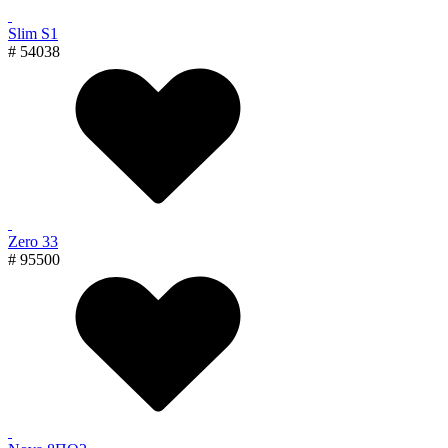
Slim S1
# 54038
Zero 33
# 95500