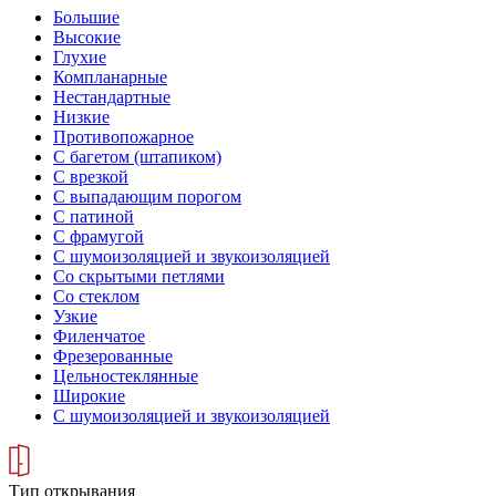
Большие
Высокие
Глухие
Компланарные
Нестандартные
Низкие
Противопожарное
С багетом (штапиком)
С врезкой
С выпадающим порогом
С патиной
С фрамугой
С шумоизоляцией и звукоизоляцией
Со скрытыми петлями
Со стеклом
Узкие
Филенчатое
Фрезерованные
Цельностеклянные
Широкие
С шумоизоляцией и звукоизоляцией
Тип открывания