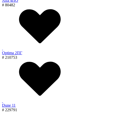
Alfa 4ПО
# 80482
Optima 2ПГ
# 210753
Dune 11
# 229791