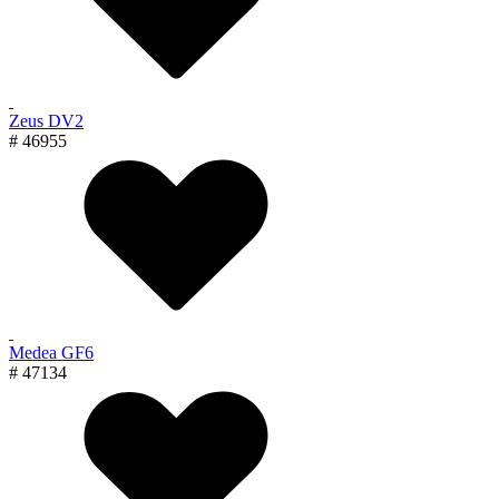
Zeus DV2
# 46955
Medea GF6
# 47134