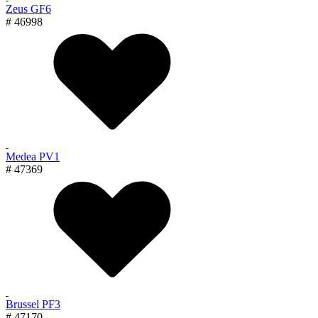
Zeus GF6
# 46998
Medea PV1
# 47369
Brussel PF3
# 47170