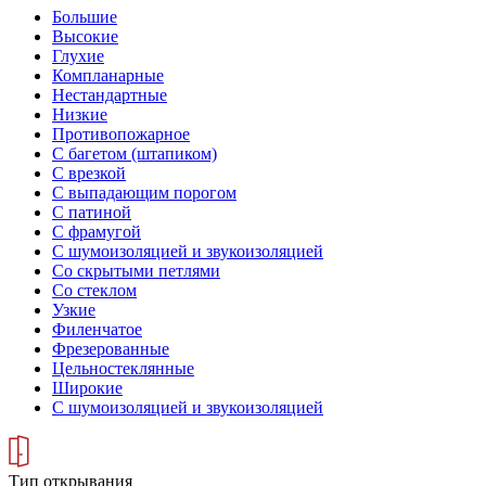
Большие
Высокие
Глухие
Компланарные
Нестандартные
Низкие
Противопожарное
С багетом (штапиком)
С врезкой
С выпадающим порогом
С патиной
С фрамугой
С шумоизоляцией и звукоизоляцией
Со скрытыми петлями
Со стеклом
Узкие
Филенчатое
Фрезерованные
Цельностеклянные
Широкие
С шумоизоляцией и звукоизоляцией
Тип открывания