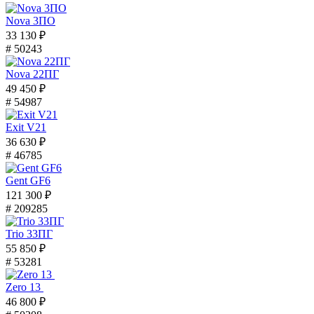
Nova 3ПО
33 130 ₽
# 50243
Nova 22ПГ
49 450 ₽
# 54987
Exit V21
36 630 ₽
# 46785
Gent GF6
121 300 ₽
# 209285
Trio 33ПГ
55 850 ₽
# 53281
Zero 13
46 800 ₽