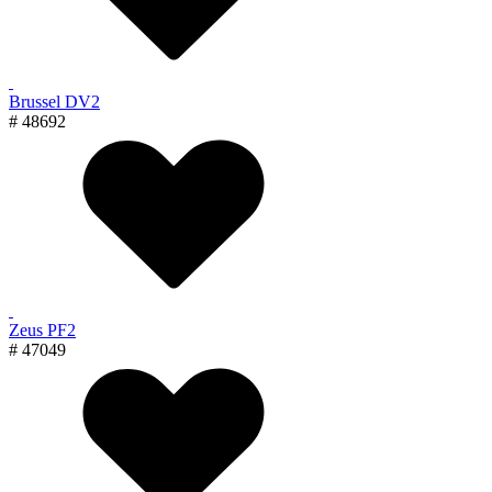
Brussel DV2
# 48692
Zeus PF2
# 47049