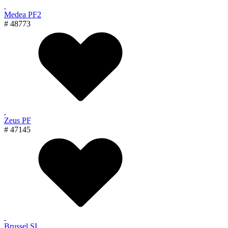
Medea PF2
# 48773
Zeus PF
# 47145
Brussel SI