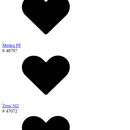
Medea PF
# 48797
Zeus SI2
# 47072