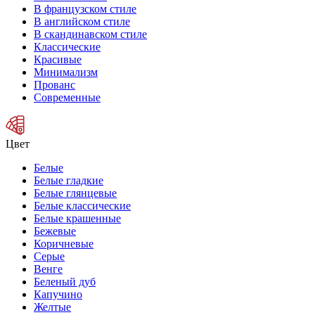
В французском стиле
В английском стиле
В скандинавском стиле
Классические
Красивые
Минимализм
Прованс
Современные
Цвет
Белые
Белые гладкие
Белые глянцевые
Белые классические
Белые крашенные
Бежевые
Коричневые
Серые
Венге
Беленый дуб
Капучино
Желтые