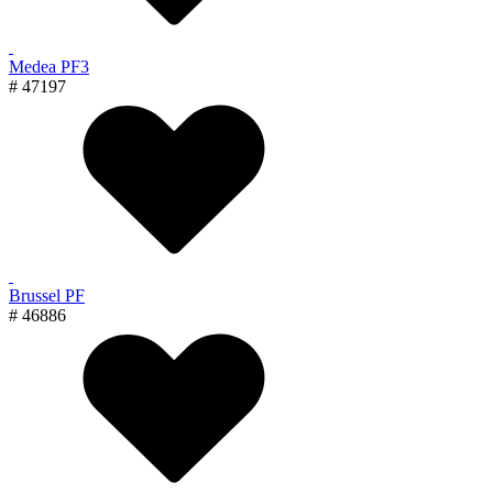
Medea PF3
# 47197
Brussel PF
# 46886